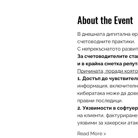
About the Event
В днешната дигитална ер
счетоводните практики. 
С непрекъснатото развит
За счетоводителите ста
и в крайна сметка репут
Причината, поради която
1. Достъп до чувствител
информация, включително
кибератака може да дове
правни последици.
2. Уязвимости в софтуер
на клиенти, фактуриране 
уязвими за хакерски атак
Read More >