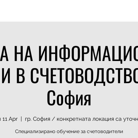
TS
DELIVERY MODEL
TALENT ACADEMIES
TRAININGS 2026
AI 
А НА ИНФОРМАЦИ
И В СЧЕТОВОДСТВОТ
София
 11 Apr
  |  
гр. София / конкретната локация са уточ
Специализирано обучение за счетоводители