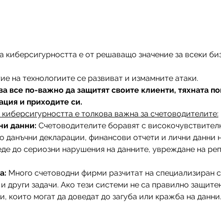
а киберсигурността е от решаващо значение за всеки биз
ие на технологиите се развиват и измамните атаки.
ва все по-важно да защитят своите клиенти, тяхната 
ация и приходите си.
 киберсигурността е толкова важна за счетоводителите:
ни данни: 
Счетоводителите боравят с високочувствител
 данъчни декларации, финансови отчети и лични данни на
де до сериозни нарушения на данните, увреждане на реп
а:
 Много счетоводни фирми разчитат на специализиран с
и други задачи. Ако тези системи не са правилно защитен
и, които могат да доведат до загуба или кражба на данни