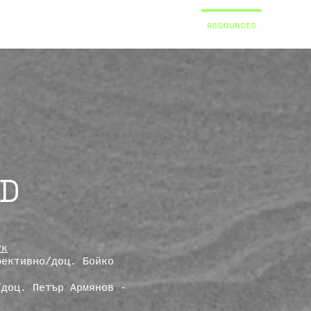
SERVICES
LINUX FOUNDATION PARTNERSHIP
RESOURCES
GET IN 
AD
ук
фективно/доц. Бойко
/доц. Петър Армянов -