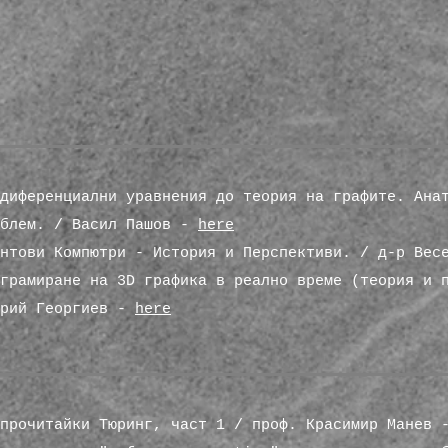
диференциални уравнения до теория на графите. Ана
облем. / Васил Пашов -
here
антови Компютри - История и Перспективи. / д-р Ве
грамиране на 3D графика в реално време (теория и 
Юрий Георгиев -
here
епрочитайки Тюринг, част 1 / проф. Красимир Манев