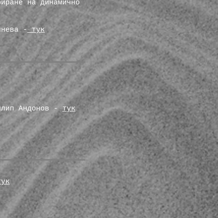
биране на динамично
инева -
тук
Филип Андонов -
тук
тук