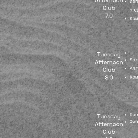
Afternoon
Изп
Club
за
7.0
Ком
Tuesday​
So
Afternoon
Club
Ал
8.0
Ко
Про
​Tuesday
Фи
Afternoon
Club