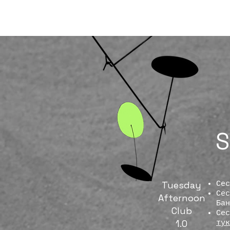
HOME
WHO WE ARE
MANAGEMENT
EXPERTISE
CLIEN
S
Tuesday
Се
Сес
Afternoon
Ба
Club
Сес
1.0
тук