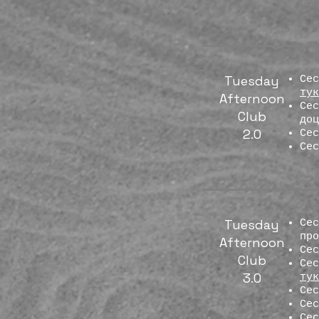
Tuesday
Сес
тук
Afternoon
Сес
Club
до
2.0
Се
Се
Tuesday
Сес
пр
Afternoon
Се
Club
Сес
3.0
тук
Се
Се
Се