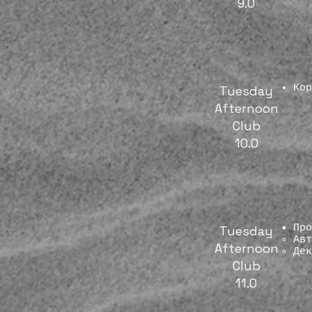
9.0
Кор
​Tuesday
Afternoon
Club
10.0
Про
​Tuesday
Aв
Afternoon
Дек
Club
11.0