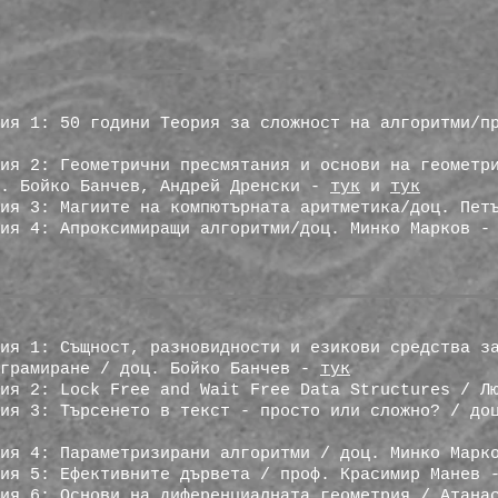
ия 1: 50 години Теория за сложност на алгоритми/п
ия 2: Геометрични пресмятания и основи на геометр
ц. Бойко Банчев, Андрей Дренски -
тук
и
тук
сия 3: Магиите на компютърната аритметика/доц. Пе
сия 4: Апроксимиращи алгоритми/доц. Минко Марков 
ия 1: Същност, разновидности и езикови средства з
ограмиране / доц. Бойко Банчев -
тук
сия 2: Lock Free and Wait Free Data Structures / 
ия 3: Търсенето в текст - просто или сложно? / до
сия 4: Параметризирани алгоритми / доц. Минко Мар
сия 5: Ефективните дървета / проф. Красимир Манев
сия 6: Основи на диференциалната геометрия / Атан