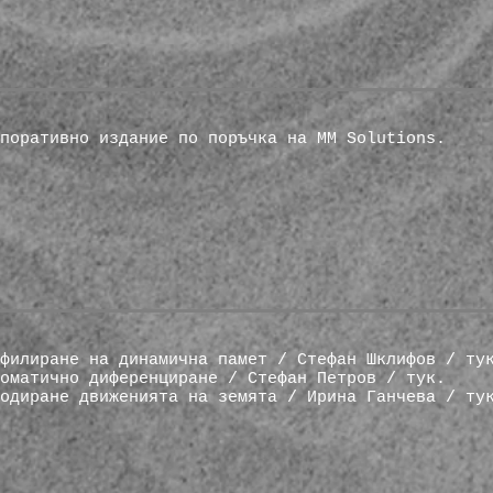
поративно издание по поръчка на MM Solutions.
филиране на динамична памет / Стефан Шклифов / ту
томатично диференциране / Стефан Петров / тук
.
одиране движенията на земята / Ирина Ганчева / ту