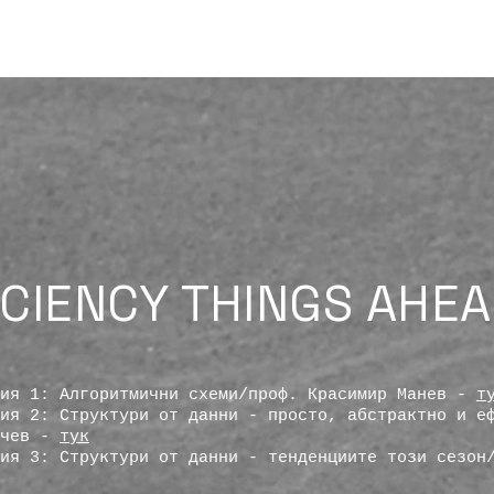
TS
DELIVERY MODEL
TALENT ACADEMIES
TRAININGS 2026
AI 
CIENCY THINGS AHE
сия 1: Алгоритмични схеми/проф. Красимир Манев -
т
ия 2: Структури от данни - просто, абстрактно и е
нчев -
тук
ия 3: Структури от данни - тенденциите този сезон