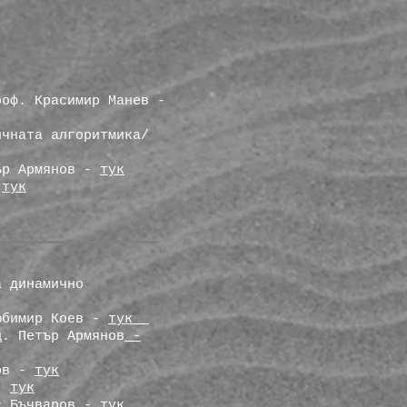
роф. Красимир Манев -
ичната алгоритмика/
тър Армянов -
тук
-
тук
а динамично
Любимир Коев -
тук
ц. Петър Армянов
-
ков -
тук
 -
тук
ас Бъчваров -
тук