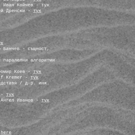
. Иван Койчев - тук
рей Дренски -
тук
ук
о Банчев - същност,
и паралелни алгоритми
юбомир Коев -
тук
olf Kremer -
тук
едставя / д-р. инж.
в -
тук
 Ангел Иванов -
тук
-
here