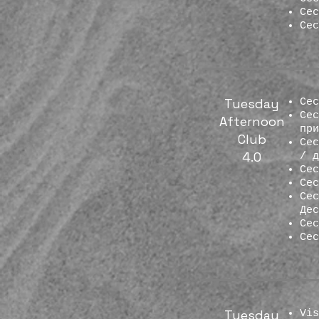
Сес
Се
Tuesday
Се
Сес
Afternoon
пр
Club
Сес
4.0
/ 
Се
Се
Сес
Де
Се
Се
Tuesday
Vi