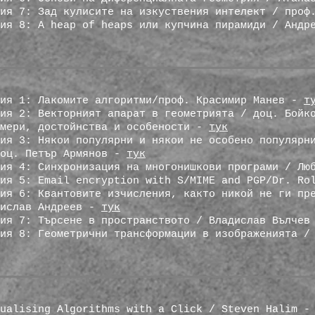
ия 7: Зад кулисите на изкуствения интелект / проф
сия 8: A heap of heaps или купчина пирамиди / Анд
сия 1: Лакомите алгоритми/проф. Красимир Манев -
т
ия 2: Векторният апарат в геометрията / доц. Бойк
имери, достойнства и особености -
тук
ия 3: Някои популярни и някои не особено популярн
доц. Петър Армянов -
тук
сия 4: Синхронизация на многонишкови програми / Л
сия 5: Email encryption with S/MIME and PGP/Dr. R
ия 6: Квантовите изчисления, както никой не ги пр
сислав Андреев -
тук
сия 7: Търсене в пространството / Владислав Вълче
сия 8: Геометрични трансформации в изображенията /
sualising Algorithms with a Click / Steven Halim 