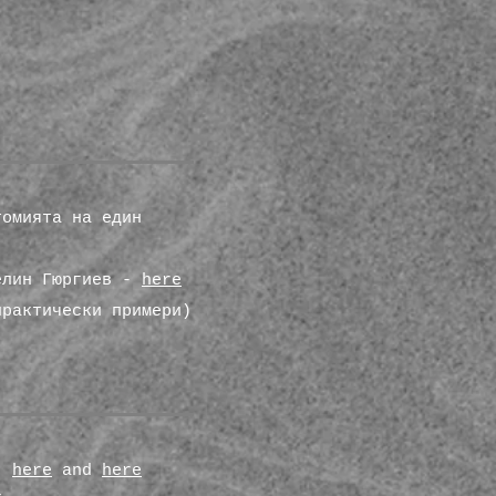
томията на един
селин Гюргиев -
here
практически примери)
 -
here
and
here