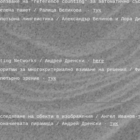
олзване на "reference counting" за автоматично съ
делена памет / Ралица Великова -
тук
пютърна лингвистика / Александър Велинов и Лора Д
rting Networks / Aндрей Дренски -
here
горитми за многокритериално взимане на решения / 
мпютърно зрение -
тук
следяване на обекти в изображения / Ангел Иванов-
боначиевата пирамида / Андрей Дренски -
тук