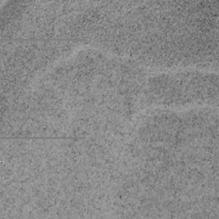
к
.
к
.