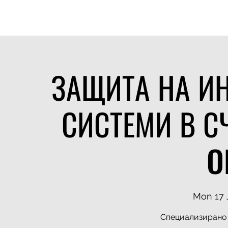
MANAGEMENT
EXPERTISE
CLIENTS
DELIVERY MODEL
TA
ЗАЩИТА НА И
СИСТЕМИ В С
O
Mon 17 
Специализирано 