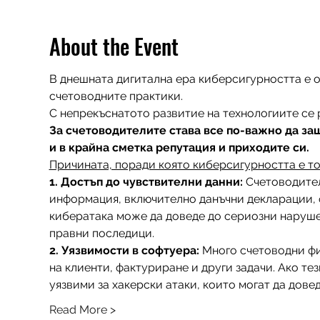
About the Event
В днешната дигитална ера киберсигурността е о
счетоводните практики. 
С непрекъснатото развитие на технологиите се 
За счетоводителите става все по-важно да за
и в крайна сметка репутация и приходите си.
Причината, поради която киберсигурността е то
1. Достъп до чувствителни данни: 
Счетоводител
информация, включително данъчни декларации, ф
кибератака може да доведе до сериозни наруше
правни последици.
2. Уязвимости в софтуера:
 Много счетоводни ф
на клиенти, фактуриране и други задачи. Ако тез
уязвими за хакерски атаки, които могат да дове
Read More >