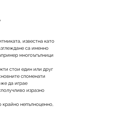
p
итмиката, известна като 
разглеждане са именно 
например многоъгълници 
кти стои един или друг 
сновните споменати 
же да играе 
сполучливо изразно 
о крайно непълноценно, 