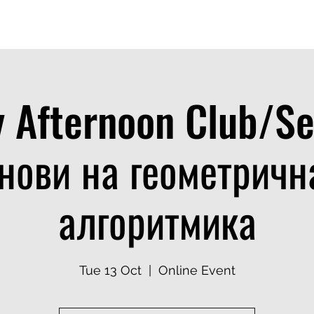
TS
DELIVERY MODEL
TALENT ACADEMIES
TRAININGS 2026
AI 
 Afternoon Club/Se
нови на геометричн
алгоритмика
Tue 13 Oct
  |  
Online Event