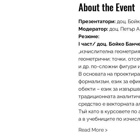
About the Event
Презентатори:
 доц. Бой
Модератор: 
доц. Петър 
Резюме:
I част/ доц. Бойко Банч
„изчислителна геометрия“
геометрични: точки, отс
и др. по-сложни фигури и
В основата на проектира
формализъм, език за ефи
обекти – език за извършв
традиционната аналитичн
средство е векторната а
Тъй като в курсовете по
а в учебниците по изчисл
Read More >