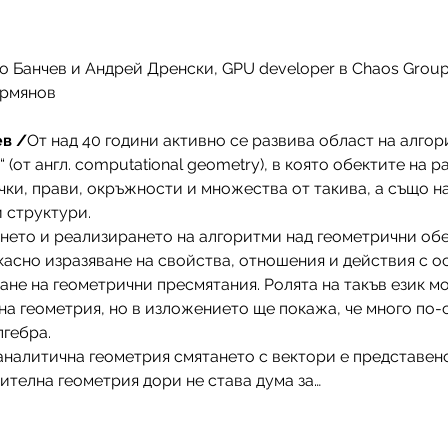
ко Банчев и Aндрей Дренски, GPU developer в Chaos Grou
Армянов
ев /
От над 40 години активно се развива област на алгор
 (от англ. computational geometry), в която обектите на 
ечки, прави, окръжности и множества от такива, а също 
 структури.
нето и реализирането на алгоритми над геометрични обе
касно изразяване на свойства, отношения и действия с о
ане на геометрични пресмятания. Ролята на такъв език мо
а геометрия, но в изложението ще покажа, че много по-
лгебра.
 аналитична геометрия смятането с вектори е представен
ителна геометрия дори не става дума за…