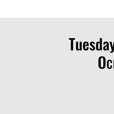
HOME
WHO WE ARE
MANAGEMENT
EXPERTISE
CLIEN
Tuesday
Oс